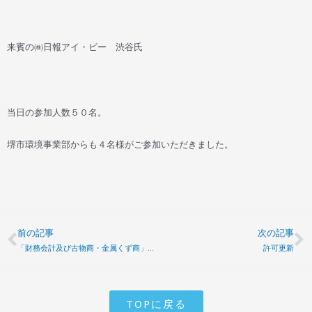
来賓の㈱日報アイ・ビー 渋谷氏
当日の参加人数５０名。
堺市環境事業部からも４名様がご参加いただきました。
前の記事
次の記事
Prev
N
「財務会計及び古物商・金属くず商」についての研修会を開催
許可更新
TOPに戻る