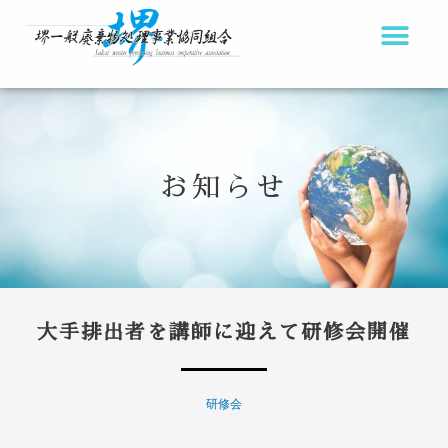
内
容
を
ス
キ
ッ
お知らせ
プ
大手排出者を講師に迎えて研修会開催
研修会