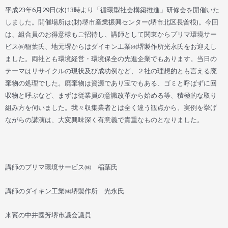
平成23年6月29日(水)13時より「循環型社会構築推進」研修会を開催いた
しました。開催場所は(財)堺市産業振興センター(堺市北区長曽根)。今回
は、組合員のお得意様もご招待し、講師として関東からプリマ環境サー
ビス㈱稲葉氏、地元堺からはダイキン工業㈱堺製作所光永氏をお迎えし
ました。両社とも環境経営・環境保全の先進企業でもあります。当日の
テーマはリサイクルの現状及び成功例など、２社の理想的とも言える廃
棄物の処理でした。廃棄物は資源であり宝でもある、ゴミと呼ばずに回
収物と呼ぶなど、まずは従業員の意識改革から始める等、積極的な取り
組み方を伺いました。我々収集業者とは全く違う観点から、実例を挙げ
ながらの講演は、大変興味深く有意義で貴重なものとなりました。
講師のプリマ環境サービス㈱ 稲葉氏
講師のダイキン工業㈱堺製作所 光永氏
来賓の中井國芳堺市議会議員