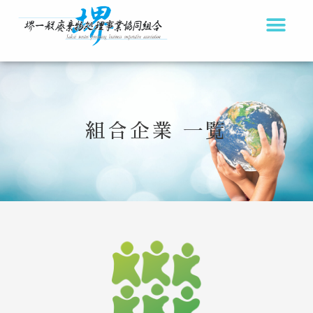
内
容
を
ス
キ
ッ
組合企業 一覧
プ