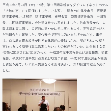
平成30年8月24日（金）16時、第11回通常総会をダイワロイネットホテル
「大地の恵」にて開催しました。ご来賓に、堺市 竹山修身市長、環境局
環境事業部 小坂部長、環境事業部 東野参事、資源循環推進課 吉川課
長、共同購買事業協力会社等３社をお迎えしました。竹山市長から「大
阪北部地震に際し、災害時に速やかに元に戻れるよう、災害協定を結ん
だ当組合とも確認した。安心安全で災害に強いまち堺をめざす。来年
は、百舌鳥古市古墳群が世界文化遺産に登録もされ、堺がきれいな街と
言われるよう環境行政に邁進したい」との祝辞を頂いた。組合員３２名
(
委任状出席含む
)が出席のもと
、平成29年度事業報告及び決算報告、監査
報告、平成30年度事業計画案及び収支予算案、平成 30年度賦課金を審議
し質疑を経て、いずれも異議なく承認可決され、第11回通常総会を終了
した。