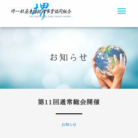
内
容
を
ス
キ
ッ
お知らせ
プ
第11回通常総会開催
お知らせ