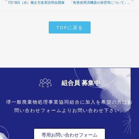
Prev
N
7月18日（水）働き方改革説明会開催
「有害使用済機器の保管等について」研修会開催
TOPに戻る
組合員 募集中
堺一般廃棄物処理事業協同組合に加入を希望の方はお
問い合わせフォームよりお問い合わせ下さい。
専用お問い合わせフォーム