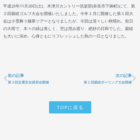
平成23年11月20日(土)、木津川カントリー倶楽部(奈良市下狭町)にて、第
２回親睦ゴルフ大会を開催いたしました。今年１月に開催した第１回大
会は小雪舞う極寒ツアーとなりましたが、今回は清々しい秋晴れ。前日
の大雨で、木々の緑は美しく、空は澄み渡り、絶好の日和でした。親睦
も大いに深め、心身ともにリフレッシュした秋の一日となりました。
前の記事
次の記事
Prev
N
第３回交通安全講習会開催
第１回親睦ボーリング大会開催
TOPに戻る