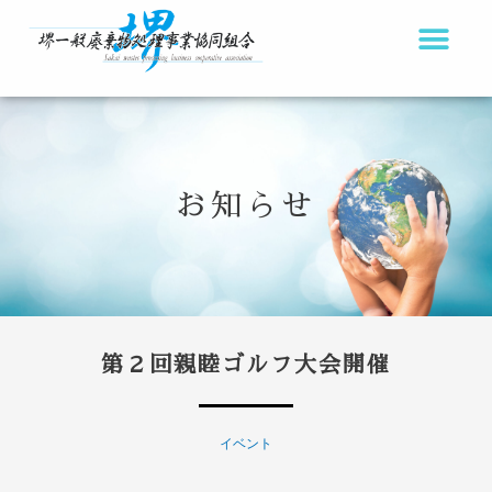
内
容
を
ス
キ
ッ
お知らせ
プ
第２回親睦ゴルフ大会開催
イベント