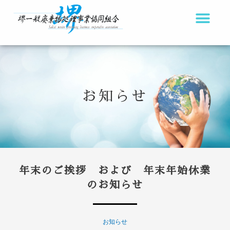
内
容
を
ス
キ
ッ
お知らせ
プ
年末のご挨拶 および 年末年始休業
のお知らせ
お知らせ