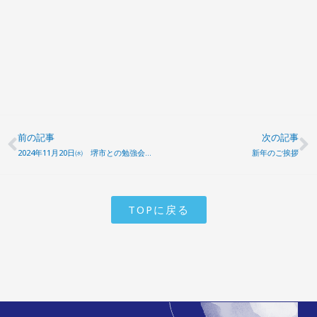
前の記事
次の記事
Prev
N
2024年11月20日㈬ 堺市との勉強会を開催
新年のご挨拶
TOPに戻る