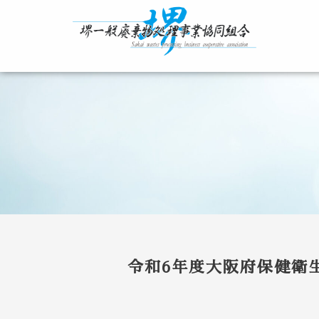
内
容
を
ス
キ
ッ
プ
令和6年度大阪府保健衛