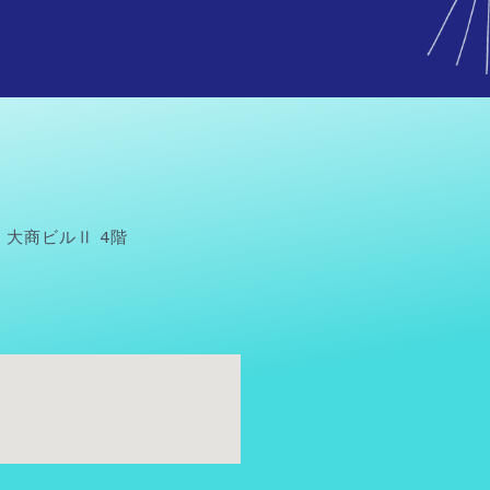
号 大商ビルⅡ 4階