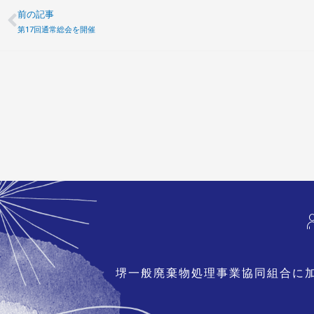
前の記事
Prev
第17回通常総会を開催
堺一般廃棄物処理事業協同組合に