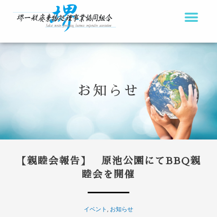
内
容
を
ス
キ
ッ
お知らせ
プ
【親睦会報告】 原池公園にてBBQ親
睦会を開催
イベント
,
お知らせ