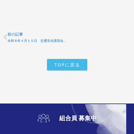
前の記事
Prev
令和８年４月１５日 交通安全講習会開催
TOPに戻る
組合員 募集中